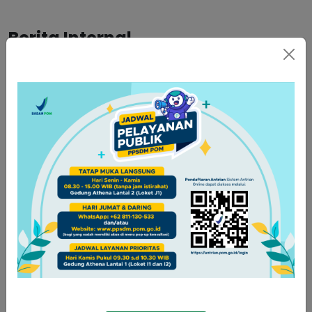
Berita Internal
PPSDM POM Gelar Tes TOEFL
Prediction, 150 Pegawai Siap Uji
Kemampuan Bahasa Inggris
07-08-2026
Umum