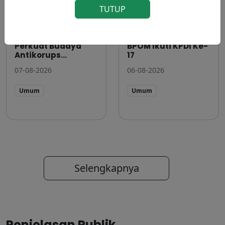
TUTUP
Dari Lensa,
Perkuat Layanan
Integritas Terjaga:
Perpustakaan
BPOM dan KPK
Digital, Pustakawan
Perkuat Budaya
BPOM Ikuti KPDI Ke-
Antikorups...
17
07-08-2026
06-08-2026
Umum
Umum
Selengkapnya
Penjelasan Publik