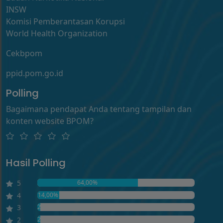
INSW
Komisi Pemberantasan Korupsi
World Health Organization
Cekbpom
ppid.pom.go.id
Polling
Bagaimana pendapat Anda tentang tampilan dan
konten website BPOM?
Hasil Polling
5
64,00%
4
14,00%
3
2,00%
2
2,00%