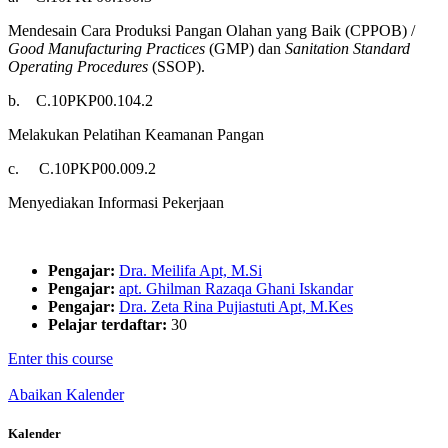
Mendesain Cara Produksi Pangan Olahan yang Baik (CPPOB) /
Good Manufacturing Practices
(GMP) dan
Sanitation Standard
Operating Procedures
(SSOP).
b.
C.10PKP00.104.2
Melakukan Pelatihan Keamanan Pangan
c.
C.10PKP00.009.2
Menyediakan Informasi Pekerjaan
Pengajar:
Dra. Meilifa Apt, M.Si
Pengajar:
apt. Ghilman Razaqa Ghani Iskandar
Pengajar:
Dra. Zeta Rina Pujiastuti Apt, M.Kes
Pelajar terdaftar:
30
Enter this course
Abaikan Kalender
Kalender