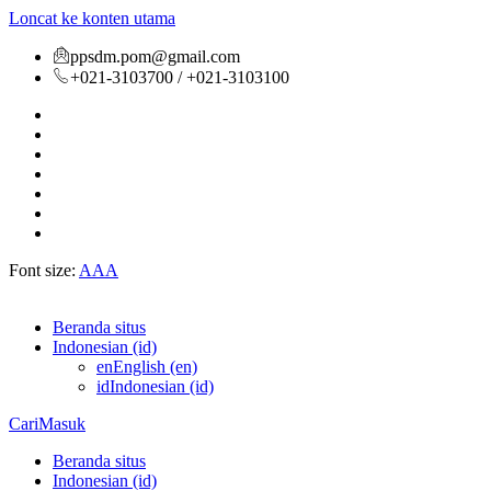
Loncat ke konten utama
ppsdm.pom@gmail.com
+021-3103700 / +021-3103100
Font size:
A
A
A
Beranda situs
Indonesian ‎(id)‎
en
English ‎(en)‎
id
Indonesian ‎(id)‎
Cari
Masuk
Beranda situs
Indonesian ‎(id)‎