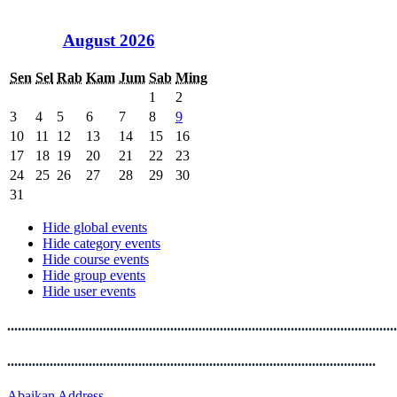
August 2026
Sen
Sel
Rab
Kam
Jum
Sab
Ming
1
2
3
4
5
6
7
8
9
10
11
12
13
14
15
16
17
18
19
20
21
22
23
24
25
26
27
28
29
30
31
Hide global events
Hide category events
Hide course events
Hide group events
Hide user events
..............................................................................................................
........................................................................................................
Abaikan Address